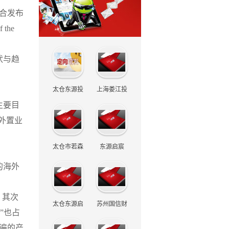
联合发布
the
状与趋
太仓东源投
上海娄江投
主要目
资管理中心
资管理中心
外置业
（有限合
（有限合
太仓市若森
东源启宸
伙）
伙）
的海外
投资管理有
（江苏）信
限公司
息科技有限
；其次
太仓东源启
苏州国信财
公司
”也占
航供应链管
富管理有限
遍的产