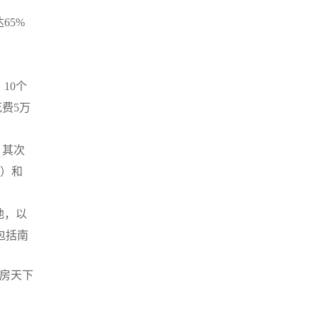
65%
10个
费5万
，其次
%）和
地，以
包括南
房天下