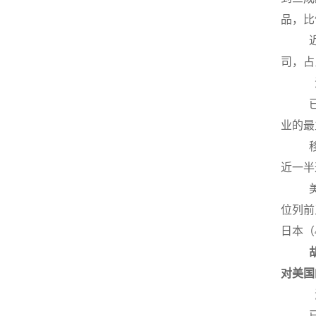
品，比
司，占
业的最
近一半
位列前
日本（
对美国