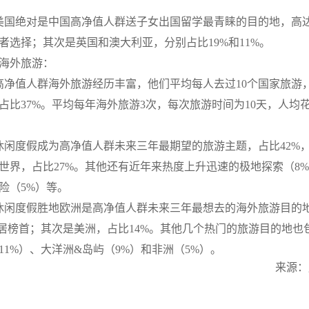
美国绝对是中国高净值人群送子女出国留学最青睐的目的地，高达
者选择；其次是英国和澳大利亚，分别占比19%和11%。
海外旅游：
高净值人群海外旅游经历丰富，他们平均每人去过10个国家旅游，
占比37%。平均每年海外旅游3次，每次旅游时间为10天，人均花
休闲度假成为高净值人群未来三年最期望的旅游主题，占比42%
世界，占比27%。其他还有近年来热度上升迅速的极地探索（8
险（5%）等。
休闲度假胜地欧洲是高净值人群未来三年最想去的海外旅游目的
高居榜首；其次是美洲，占比14%。其他几个热门的旅游目的地也
11%）、大洋洲&岛屿（9%）和非洲（5%）。
来源：