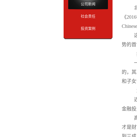
公司新闻
社会责任
《201
Chine
投资案例
势的首
的，其
和子女
金融投
才是财
到三成