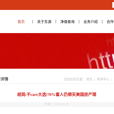
首页
关于东源
净值查询
业务介绍
合作
闻详情
您现在的位置：
首页
→
新闻中心
→
胡润:不care大选!70%富人仍想买美国房产理
日期：
2016-12-05