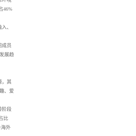
46%
融入、
同成员
发展趋
源，其
趣、爱
龄阶段
占比
备海外