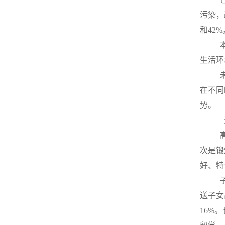
污染，
和42%
生活环
在不同
势。
次是锻
好、特
送子女
16%