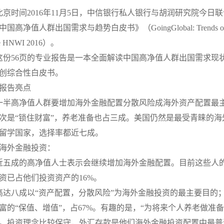
北京时间2016年11月5日，中信银行私人银行与胡润研究院今日
6中国高净值人群出国需求与趋势白皮书》（GoingGlobal: Trends of 
se HNWI 2016）。
这份56页的专业报告是一本全面解读中国高净值人群出国需求现
创综合性白皮书。
报告亮点
一半高净值人群要增加海外金融配置分散风险成海外资产配置最
次是“锁住财富”，养老准备也占三成。美国仍然是最受青睐的海
留学国家，选择率都近七成。
海外金融投资：
近五成的高净值人士表示会继续增加海外金融配置。目前这些人
资已占他们投资资产的16%。
高达八成以“资产配置，分散风险”为海外金融投资的最主要目的
富的“保值、增值”，占67%。有趣的是，“为将来个人养老做准备
。投资理念比较保守，外汇存款是他们海外金融投资配置中最普