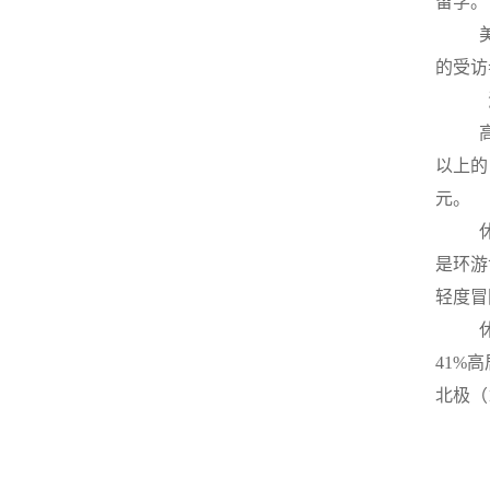
留学。
的受访
以上的
元。
是环游
轻度冒
41%
北极（