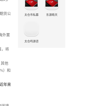
理有限公司
公司
/期货公
太仓市私募
东源皓天
产业引导基
（宁波）投
金投资管理
资管理中心
海外置
太仓鸣源咨
中心（有限
（有限合
道，将
询管理中心
合伙）
伙）
（有限合
。其他
伙）
5%）和
近年来
虑环境